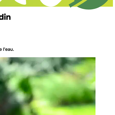
din
 l'eau.