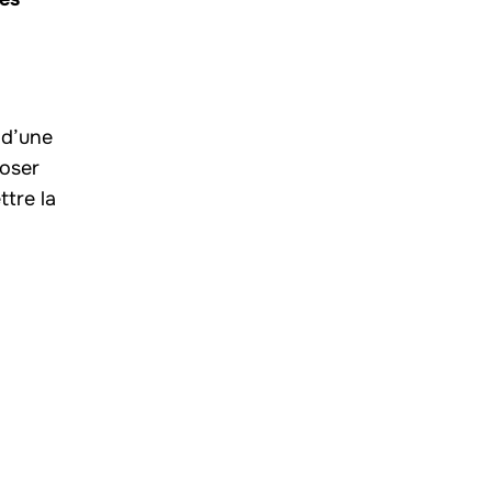
n d’une
roser
ttre la