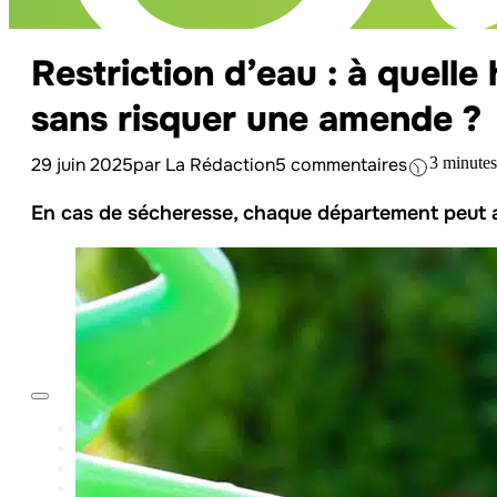
Restriction d’eau : à quelle
sans risquer une amende ?
29 juin 2025
par La Rédaction
5 commentaires
3 minutes
En cas de sécheresse, chaque département peut ado
ACTUALITÉS
JARDIN
MAISON
LIFESTYLE
ACTUALITÉS
JARDIN
MAISON
LIFESTYLE