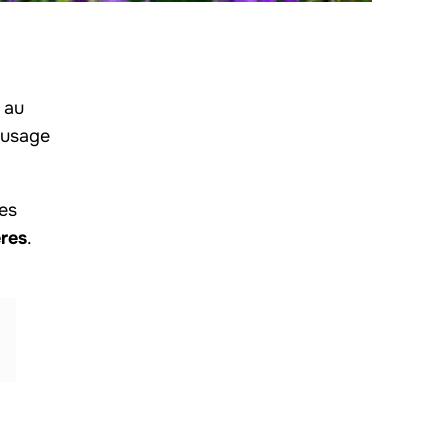
 au
d’usage
ves
res
.