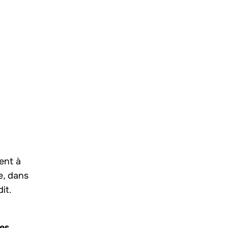
ent à
e, dans
it.
es